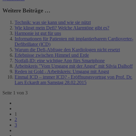
Weitere Beiträge …
Technik: was sie kann und wie sie nützt
Wie klingt mein Defi? Welche Alarmtöne gibt es?
Harmonie ist gut für uns
Informationen für Patienten mit implantierbarem Cardioverter-
Defibrillator (lCD)
Warum die Defi-Abfrage den Kardiologen nicht ersetzt
Erlebnisse zwischen Himmel und Erde
Notfall-ID: eine wichtige App fürs Smartphone
Arbeitskreis "Vom Umgang mit der Angst" mit Silvia Dalhoff
Reden ist Gold - Arbeitskreis: Umgang mit Angst
Einmal ICD – immer ICD? - Eröffnungsvortrag von Prof. Dr.
Lars Eckardt am Samstag 28.02.2015
Seite 1 von 3
1
2
3