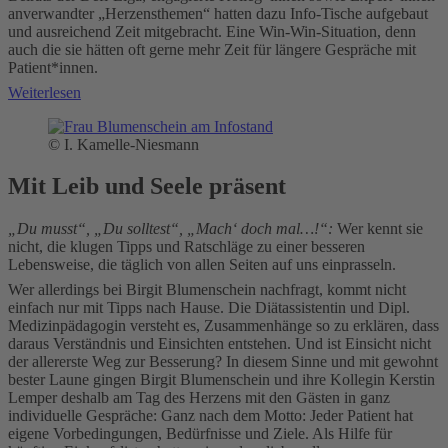
anverwandter „Herzensthemen“ hatten dazu Info-Tische aufgebaut
und ausreichend Zeit mitgebracht. Eine Win-Win-Situation, denn
auch die sie hätten oft gerne mehr Zeit für längere Gespräche mit
Patient*innen.
Weiterlesen
© I. Kamelle-Niesmann
Mit Leib und Seele präsent
„Du musst“, „Du solltest“, „Mach‘ doch mal…!“:
Wer kennt sie
nicht, die klugen Tipps und Ratschläge zu einer besseren
Lebensweise, die täglich von allen Seiten auf uns einprasseln.
Wer allerdings bei Birgit Blumenschein nachfragt, kommt nicht
einfach nur mit Tipps nach Hause. Die Diätassistentin und Dipl.
Medizinpädagogin versteht es, Zusammenhänge so zu erklären, dass
daraus Verständnis und Einsichten entstehen. Und ist Einsicht nicht
der allererste Weg zur Besserung? In diesem Sinne und mit gewohnt
bester Laune gingen Birgit Blumenschein und ihre Kollegin Kerstin
Lemper deshalb am Tag des Herzens mit den Gästen in ganz
individuelle Gespräche: Ganz nach dem Motto: Jeder Patient hat
eigene Vorbedingungen, Bedürfnisse und Ziele. Als Hilfe für