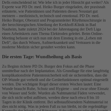
Defis entscheidend ist: Wie lebe ich in jeder Hinsicht gut weiter? Als
Experte war PD Dr. med. Heiko Burger eingeladen, der praxisnah
erläuterte, wie Patientinnen und Patienten diesen Neustart gut
meistern – medizinisch, technisch und emotional. PD Dr. med.
Heiko Burger, Oberarzt und Programmleiter Rhythmuschirurgie in
der herzchirurgischen Abteilung der Kerkhoff-Klinik in Bad
Nauheim, hatte zuletzt 2024 bei der Jahrestagung der Defi Liga
einen Arbeitskreis zum Thema Elektroden geleitet. Beim Online-
Meeting befasste er sich nun mit dem Einstieg in ein „Leben mit
Defi“, das durch Wissen, Aufmerksamkeit und Vertrauen in die
moderne Medizin sicher gestaltet werden kann.
Die ersten Tage: Wundheilung als Basis
Zu Beginn richtete PD Dr. Burger den Fokus auf die Phase
unmittelbar nach der Implantation. Als Grundlage für eine langfristig
komplikationsfreie Patientensicherheit soll sie sicherstellen, dass die
OP-Wunde gut verheilt und die Gerätefunktionen optimal eingestellt
werden. Die wichtigste Regel dieser ersten Wochen lautet: Eine
Wunde braucht Ruhe, Schutz und Hygiene – und zwar ohne Einsatz
von Wasser und Seife. Wurden als Nahtmaterial Fäden verwendet,
die sich nicht selbst auflösen, werden diese nach etwa 8 bis 10
Tagen in der Klinik entfernt. Bei selbstauflösendem Nahtmaterial ist
dies nicht nötig. Was in jedem Fall zu tun bleibt, ist die regelmäßige
Kontrolle der Wunde auf Rötungen, Schwellungen oder der Austritt