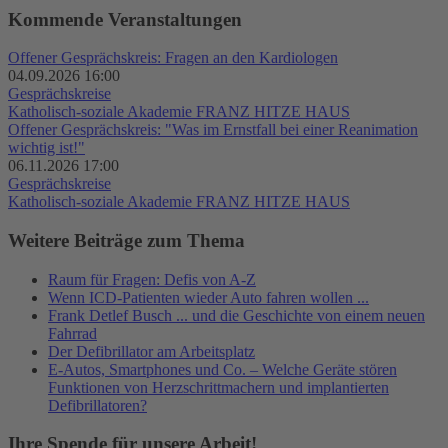
Kommende Veranstaltungen
Offener Gesprächskreis: Fragen an den Kardiologen
04.09.2026 16:00
Gesprächskreise
Katholisch-soziale Akademie FRANZ HITZE HAUS
Offener Gesprächskreis: "Was im Ernstfall bei einer Reanimation
wichtig ist!"
06.11.2026 17:00
Gesprächskreise
Katholisch-soziale Akademie FRANZ HITZE HAUS
Weitere Beiträge zum Thema
Raum für Fragen: Defis von A-Z
Wenn ICD-Patienten wieder Auto fahren wollen ...
Frank Detlef Busch ... und die Geschichte von einem neuen
Fahrrad
Der Defibrillator am Arbeitsplatz
E-Autos, Smartphones und Co. – Welche Geräte stören
Funktionen von Herzschrittmachern und implantierten
Defibrillatoren?
Ihre Spende für unsere Arbeit!