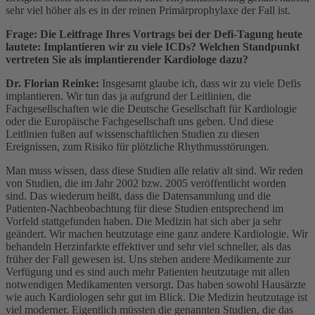
sehr viel höher als es in der reinen Primärprophylaxe der Fall ist.
Frage: Die Leitfrage Ihres Vortrags bei der Defi-Tagung heute
lautete: Implantieren wir zu viele ICDs? Welchen Standpunkt
vertreten Sie als implantierender Kardiologe dazu?
Dr. Florian Reinke:
Insgesamt glaube ich, dass wir zu viele Defis
implantieren. Wir tun das ja aufgrund der Leitlinien, die
Fachgesellschaften wie die Deutsche Gesellschaft für Kardiologie
oder die Europäische Fachgesellschaft uns geben. Und diese
Leitlinien fußen auf wissenschaftlichen Studien zu diesen
Ereignissen, zum Risiko für plötzliche Rhythmusstörungen.
Man muss wissen, dass diese Studien alle relativ alt sind. Wir reden
von Studien, die im Jahr 2002 bzw. 2005 veröffentlicht worden
sind. Das wiederum heißt, dass die Datensammlung und die
Patienten-Nachbeobachtung für diese Studien entsprechend im
Vorfeld stattgefunden haben. Die Medizin hat sich aber ja sehr
geändert. Wir machen heutzutage eine ganz andere Kardiologie. Wir
behandeln Herzinfarkte effektiver und sehr viel schneller, als das
früher der Fall gewesen ist. Uns stehen andere Medikamente zur
Verfügung und es sind auch mehr Patienten heutzutage mit allen
notwendigen Medikamenten versorgt. Das haben sowohl Hausärzte
wie auch Kardiologen sehr gut im Blick. Die Medizin heutzutage ist
viel moderner. Eigentlich müssten die genannten Studien, die das