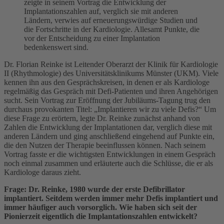
zeigte in seinem Vortrag die Entwicklung der
Implantationszahlen auf, verglich sie mit anderen
Ländern, verwies auf erneuerungswürdige Studien und
die Fortschritte in der Kardiologie. Allesamt Punkte, die
vor der Entscheidung zu einer Implantation
bedenkenswert sind.
Dr. Florian Reinke ist Leitender Oberarzt der Klinik für Kardiologie
II (Rhythmologie) des Universitätsklinikums Münster (UKM). Viele
kennen ihn aus den Gesprächskreisen, in denen er als Kardiologe
regelmäßig das Gespräch mit Defi-Patienten und ihren Angehörigen
sucht. Sein Vortrag zur Eröffnung der Jubiläums-Tagung trug den
durchaus provokanten Titel: „Implantieren wir zu viele Defis?“ Um
diese Frage zu erörtern, legte Dr. Reinke zunächst anhand von
Zahlen die Entwicklung der Implantationen dar, verglich diese mit
anderen Ländern und ging anschließend eingehend auf Punkte ein,
die den Nutzen der Therapie beeinflussen können. Nach seinem
Vortrag fasste er die wichtigsten Entwicklungen in einem Gespräch
noch einmal zusammen und erläuterte auch die Schlüsse, die er als
Kardiologe daraus zieht.
Frage: Dr. Reinke, 1980 wurde der erste Defibrillator
implantiert. Seitdem werden immer mehr Defis implantiert und
immer häufiger auch vorsorglich. Wie haben sich seit der
Pionierzeit eigentlich die Implantationszahlen entwickelt?