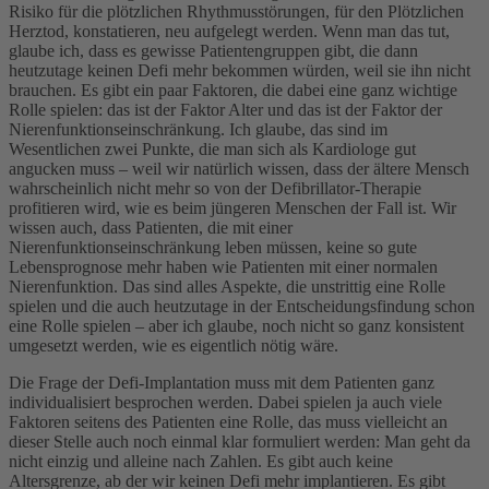
Risiko für die plötzlichen Rhythmusstörungen, für den Plötzlichen
Herztod, konstatieren, neu aufgelegt werden. Wenn man das tut,
glaube ich, dass es gewisse Patientengruppen gibt, die dann
heutzutage keinen Defi mehr bekommen würden, weil sie ihn nicht
brauchen. Es gibt ein paar Faktoren, die dabei eine ganz wichtige
Rolle spielen: das ist der Faktor Alter und das ist der Faktor der
Nierenfunktionseinschränkung. Ich glaube, das sind im
Wesentlichen zwei Punkte, die man sich als Kardiologe gut
angucken muss – weil wir natürlich wissen, dass der ältere Mensch
wahrscheinlich nicht mehr so von der Defibrillator-Therapie
profitieren wird, wie es beim jüngeren Menschen der Fall ist. Wir
wissen auch, dass Patienten, die mit einer
Nierenfunktionseinschränkung leben müssen, keine so gute
Lebensprognose mehr haben wie Patienten mit einer normalen
Nierenfunktion. Das sind alles Aspekte, die unstrittig eine Rolle
spielen und die auch heutzutage in der Entscheidungsfindung schon
eine Rolle spielen – aber ich glaube, noch nicht so ganz konsistent
umgesetzt werden, wie es eigentlich nötig wäre.
Die Frage der Defi-Implantation muss mit dem Patienten ganz
individualisiert besprochen werden. Dabei spielen ja auch viele
Faktoren seitens des Patienten eine Rolle, das muss vielleicht an
dieser Stelle auch noch einmal klar formuliert werden: Man geht da
nicht einzig und alleine nach Zahlen. Es gibt auch keine
Altersgrenze, ab der wir keinen Defi mehr implantieren. Es gibt