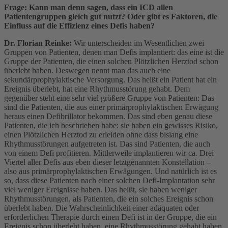
Frage: Kann man denn sagen, dass ein ICD allen
Patientengruppen gleich gut nutzt? Oder gibt es Faktoren, die
Einfluss auf die Effizienz eines Defis haben?
Dr. Florian Reinke:
Wir unterscheiden im Wesentlichen zwei
Gruppen von Patienten, denen man Defis implantiert: das eine ist die
Gruppe der Patienten, die einen solchen Plötzlichen Herztod schon
überlebt haben. Deswegen nennt man das auch eine
sekundärprophylaktische Versorgung. Das heißt ein Patient hat ein
Ereignis überlebt, hat eine Rhythmusstörung gehabt. Dem
gegenüber steht eine sehr viel größere Gruppe von Patienten: Das
sind die Patienten, die aus einer primärprophylaktischen Erwägung
heraus einen Defibrillator bekommen. Das sind eben genau diese
Patienten, die ich beschrieben habe: sie haben ein gewisses Risiko,
einen Plötzlichen Herztod zu erleiden ohne dass bislang eine
Rhythmusstörungen aufgetreten ist. Das sind Patienten, die auch
von einem Defi profitieren. Mittlerweile implantieren wir ca. Drei
Viertel aller Defis aus eben dieser letztgenannten Konstellation –
also aus primärprophylaktischen Erwägungen. Und natürlich ist es
so, dass diese Patienten nach einer solchen Defi-Implantation sehr
viel weniger Ereignisse haben. Das heißt, sie haben weniger
Rhythmusstörungen, als Patienten, die ein solches Ereignis schon
überlebt haben. Die Wahrscheinlichkeit einer adäquaten oder
erforderlichen Therapie durch einen Defi ist in der Gruppe, die ein
Ereignis schon überlebt haben, eine Rhythmusstörung gehabt haben,